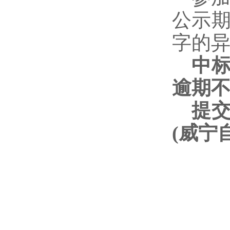
公示
字的
中
逾期
提
(威宁