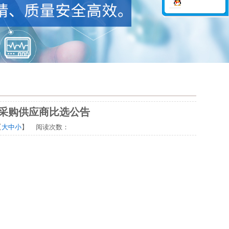
工采购供应商比选公告
【
大
中
小
】 阅读次数：