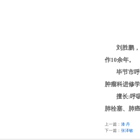
刘胜鹏，
作
10
余
年
。
毕节市呼
肿瘤科进修
擅长
:呼
肺栓塞、肺
上一篇：
漆 丹
下一篇：
张泽敏