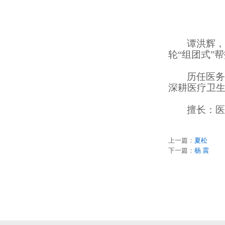
谭洪辉，
轮“组团式”
历任医务
深耕医疗卫
擅长：
医
上一篇：
夏松
下一篇：
杨 震